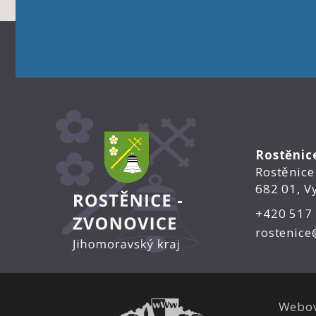
Rostěnic
Rostěnice
682 01, V
+420 517
rostenice
Webov