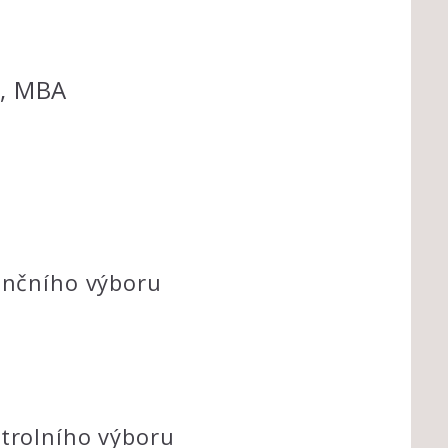
r, MBA
nančního výboru
ntrolního výboru