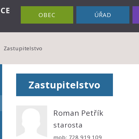
OBEC
ÚŘAD
Zastupitelstvo
Zastupitelstvo
Roman Petřík
starosta
mob: 728 919 109