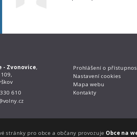
e - Zvonovice
,
Prohlášení o přístupnos
 109,
Nastavení cookies
yškov
Mapa webu
 330 610
Kontakty
@volny.cz
é stránky pro obce a občany provozuje
Obce na we