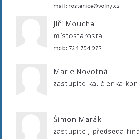
mail: rostenice@volny.cz
Jiří Moucha
místostarosta
mob: 724 754 977
Marie Novotná
zastupitelka, členka kon
Šimon Marák
zastupitel, předseda fi