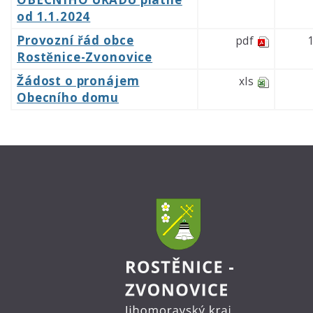
od 1.1.2024
Provozní řád obce
pdf
Rostěnice-Zvonovice
Žádost o pronájem
xls
Obecního domu