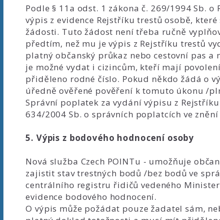
Podle § 11a odst. 1 zákona č. 269/1994 Sb. o R
výpis z evidence Rejstříku trestů osobě, kter
žádosti. Tuto žádost není třeba ručně vyplňov
předtím, než mu je výpis z Rejstříku trestů v
platný občanský průkaz nebo cestovní pas a m
je možné vydat i cizincům, kteří mají povol
přiděleno rodné číslo. Pokud někdo žádá o výp
úředně ověřené pověření k tomuto úkonu /pln
Správní poplatek za vydání výpisu z Rejstříku 
634/2004 Sb. o správních poplatcích ve znění
5. Výpis z bodového hodnocení osoby
Nová služba Czech POINTu - umožňuje občan
zajistit stav trestných bodů /bez bodů ve sprá
centrálního registru řidičů vedeného Minister
evidence bodového hodnocení.
O výpis může požádat pouze žadatel sám, ne