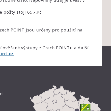
 rodné číslo. Nepovinný údaj je uvést v
é pošty stojí 69,-.Kč
Czech POINT jsou určeny pro použití na
í ověřené výstupy z Czech POINTu a další
int.cz
ti