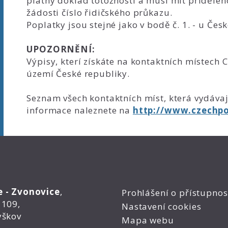
platný doklad totožnosti a musí mít přiděleno
žádosti číslo řidičského průkazu.
Poplatky jsou stejné jako v bodě č. 1. - u Česk
UPOZORNĚNÍ:
Výpisy, kterí získáte na kontaktních místech 
území České republiky.
Seznam všech kontaktních míst, která vydávaj
informace naleznete na
http://www.czechpo
e - Zvonovice
,
Prohlášení o přístupnos
 109,
Nastavení cookies
yškov
Mapa webu