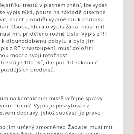
ejstříku trestů v platném znění, lze vydat
é se výpis týká, pouze na základě písemné
at, klient ji obdrží vyplněnou k podpisu
ydán. Osoba, která o výpis žádá, musí mít
usí mít přiděleno rodné číslo. Výpis z RT
ení k dlouhodobému pobytu a bylo jim
is z RT v zastoupení, musí doložit i
ou moc/ a svoji totožnost.
trestů je 100,-Kč, dle pol. 10 zákona č.
 pozdějších předpisů.
ům na kontaktním místě veřejné správy
vním řízení/. Výpis je poskytován z
stvem dopravy, jehož součástí je právě i
bo jim určený zmocněnec. Žadatel musí mít