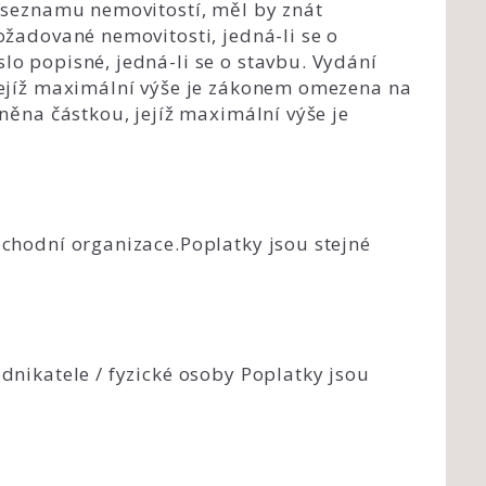
e seznamu nemovitostí, měl by znát
ožadované nemovitosti, jedná-li se o
lo popisné, jedná-li se o stavbu. Vydání
 jejíž maximální výše je zákonem omezena na
tněna částkou, jejíž maximální výše je
bchodní organizace.Poplatky jsou stejné
dnikatele / fyzické osoby Poplatky jsou