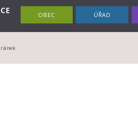
OBEC
ÚŘAD
tránek