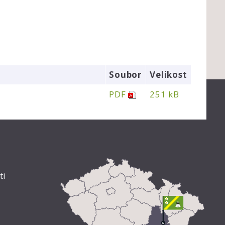
Soubor
Velikost
PDF
251 kB
ti