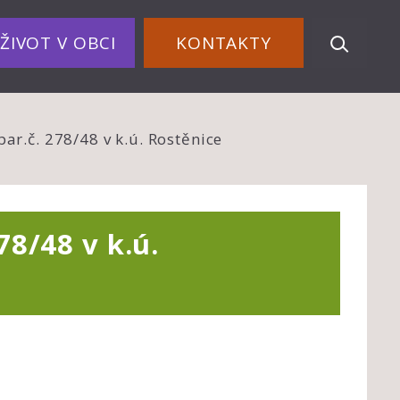
ŽIVOT V OBCI
KONTAKTY
r.č. 278/48 v k.ú. Rostěnice
8/48 v k.ú.