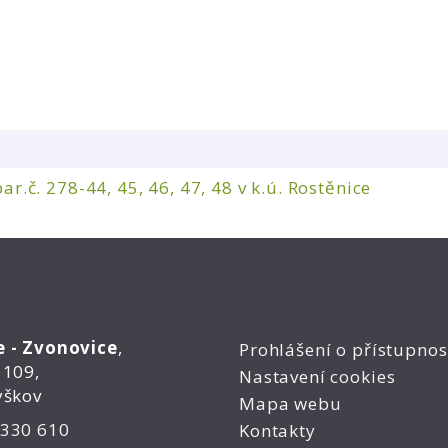
.č. 278-44, 45, 46, 47, 48 v k.ú. Rostěnice
e - Zvonovice
,
Prohlášení o přístupnos
 109,
Nastavení cookies
yškov
Mapa webu
 330 610
Kontakty