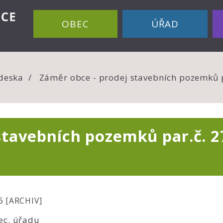
OBEC
ÚŘAD
deska
Záměr obce - prodej stavebních pozemků pa
stavebních pozemků par.č. 27
26
[ARCHIV]
ec. úřadu