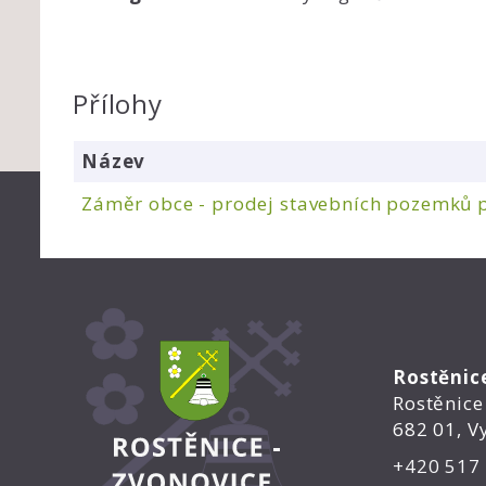
Přílohy
Název
Záměr obce - prodej stavebních pozemků par
Rostěnic
Rostěnice
682 01, V
+420 517